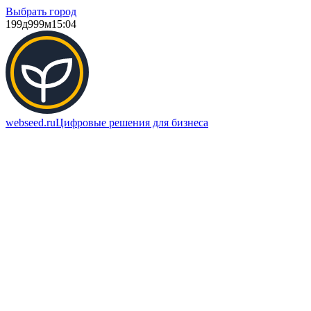
Выбрать город
199д
999м
15:04
webseed.ru
Цифровые решения для бизнеса