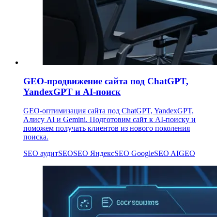
GEO-продвижение сайта под ChatGPT,
YandexGPT и AI-поиск
GEO-оптимизация сайта под ChatGPT, YandexGPT,
Алису AI и Gemini. Подготовим сайт к AI-поиску и
поможем получать клиентов из нового поколения
поиска.
SEO аудит
SEO
SEO Яндекс
SEO Google
SEO AI
GEO