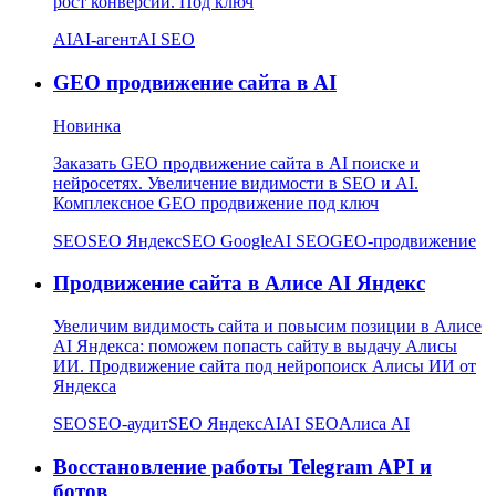
рост конверсии. Под ключ
AI
AI-агент
AI SEO
GEO продвижение сайта в AI
Новинка
Заказать GEO продвижение сайта в AI поиске и
нейросетях. Увеличение видимости в SEO и AI.
Комплексное GEO продвижение под ключ
SEO
SEO Яндекс
SEO Google
AI SEO
GEO-продвижение
Продвижение сайта в Алисе AI Яндекс
Увеличим видимость сайта и повысим позиции в Алисе
AI Яндекса: поможем попасть сайту в выдачу Алисы
ИИ. Продвижение сайта под нейропоиск Алисы ИИ от
Яндекса
SEO
SEO-аудит
SEO Яндекс
AI
AI SEO
Алиса AI
Восстановление работы Telegram API и
ботов