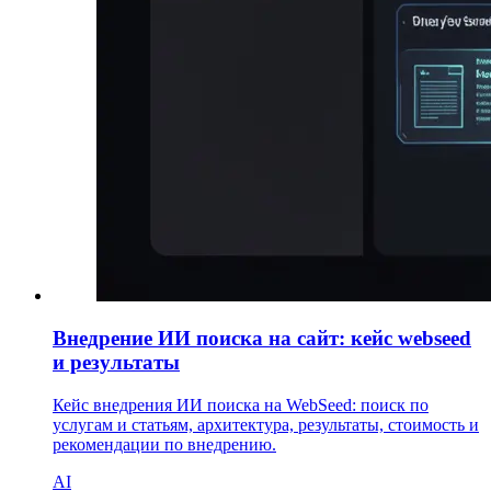
Внедрение ИИ поиска на сайт: кейс webseed
и результаты
Кейс внедрения ИИ поиска на WebSeed: поиск по
услугам и статьям, архитектура, результаты, стоимость и
рекомендации по внедрению.
AI