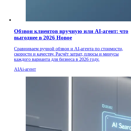
Обзвон клиентов вручную или AI-агент: что
выгоднее в 2026
Новое
Сравниваем ручной обзвон и AI-агента по стоимости,
скорости и качеству. Расчёт затрат, плюсы и минусы
каждого варианта для бизнеса в 2026 году.
AI
Ai-агент