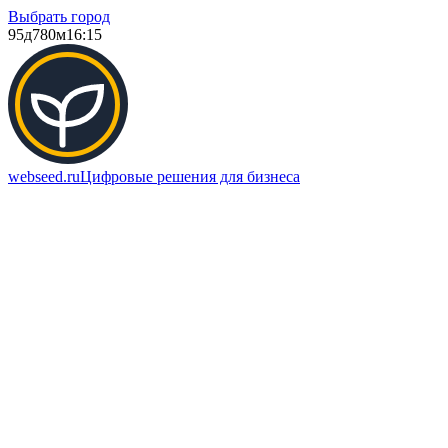
Выбрать город
95д
780м
16:15
webseed.ru
Цифровые решения для бизнеса