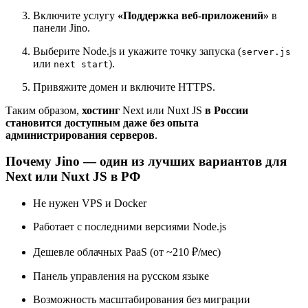
Включите услугу
«Поддержка веб-приложений»
в
панели Jino.
Выберите Node.js и укажите точку запуска (
server.js
или
).
next start
Привяжите домен и включите HTTPS.
Таким образом,
хостинг
Next или Nuxt JS
в России
становится доступным даже без опыта
администрирования серверов
.
Почему Jino — один из лучших вариантов для
Next или Nuxt JS в РФ
Не нужен VPS и Docker
Работает с последними версиями Node.js
Дешевле облачных PaaS (от ~210 ₽/мес)
Панель управления на русском языке
Возможность масштабирования без миграции