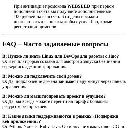
При активации промокода
WEBSEED
при первом
пополнении счёта вы получаете дополнительные
100 рублей на ваш счет. Эти деньги можно
использовать для оплаты любых услуг Jino, кроме
регистрации доменов.
FAQ – Часто задаваемые вопросы
В: Нужно ли знать Linux или DevOps для работы с Jino?
О:
Нет, платформа создана для быстрого запуска без знаний
серверного администрирования.
В: Можно ли подключить свой домен?
О:
Да, подключение домена занимает пару минут через панель
управления.
В: Можно ли масштабировать проект в будущем?
О:
Да, вы всегда можете перейти на тариф с большим
ресурсом без простоев.
В: Какие языки поддерживаются в рамках «Поддержки
веб-приложений»?
О:
Python, Node.js, Ruby, Java, Go и другие языки, плюс CGI и