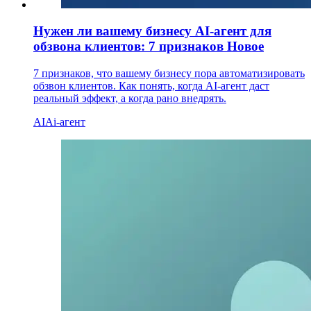
Нужен ли вашему бизнесу AI-агент для
обзвона клиентов: 7 признаков
Новое
7 признаков, что вашему бизнесу пора автоматизировать
обзвон клиентов. Как понять, когда AI-агент даст
реальный эффект, а когда рано внедрять.
AI
Ai-агент