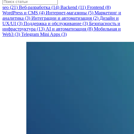
seo (21)
Веб-разработка (14)
Backend (11)
Frontend (8)
WordPress и CMS (4)
Интернет-магазины (5)
Маркетинг и
аналитика (3)
Интеграции и автоматизация (2)
Дизайн и
UX/UI (3)
Поддержка и обслуживание (3)
Безопасность и
инфраструктура (13)
AI и автоматизация (8)
Мобильная и
Web3 (3)
Telegram Mini Apps (3)