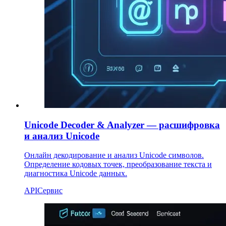
Unicode Decoder & Analyzer — расшифровка
и анализ Unicode
Онлайн декодирование и анализ Unicode символов.
Определение кодовых точек, преобразование текста и
диагностика Unicode данных.
API
Сервис