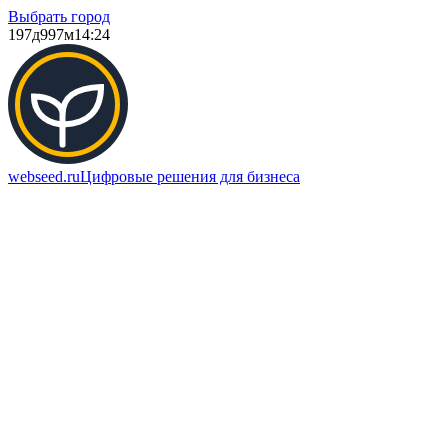
Выбрать город
197д
997м
14:24
webseed.ru
Цифровые решения для бизнеса