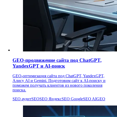
GEO-продвижение сайта под ChatGPT,
YandexGPT и AI-поиск
GEO-оптимизация сайта под ChatGPT, YandexGPT,
Алису AI и Gemini. Подготовим сайт к AI-поиску и
поможем получать клиентов из нового поколения
поиска.
SEO аудит
SEO
SEO Яндекс
SEO Google
SEO AI
GEO