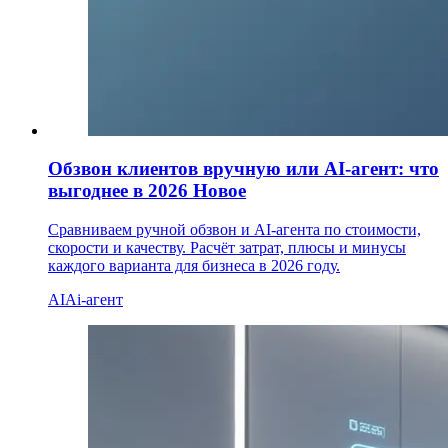
Обзвон клиентов вручную или AI-агент: что
выгоднее в 2026
Новое
Сравниваем ручной обзвон и AI-агента по стоимости,
скорости и качеству. Расчёт затрат, плюсы и минусы
каждого варианта для бизнеса в 2026 году.
AI
Ai-агент