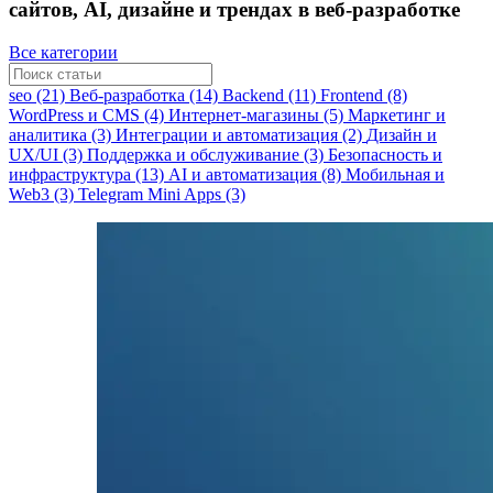
сайтов, AI, дизайне и трендах в веб-разработке
Все категории
seo (21)
Веб-разработка (14)
Backend (11)
Frontend (8)
WordPress и CMS (4)
Интернет-магазины (5)
Маркетинг и
аналитика (3)
Интеграции и автоматизация (2)
Дизайн и
UX/UI (3)
Поддержка и обслуживание (3)
Безопасность и
инфраструктура (13)
AI и автоматизация (8)
Мобильная и
Web3 (3)
Telegram Mini Apps (3)