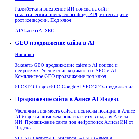
Разработка и внедрение ИИ поиска на сайт:
семантический поиск, embeddings, API, интеграция и
рост конверсии. Под ключ
AI
AI-агент
AI SEO
GEO продвижение сайта в AI
Новинка
Заказать GEO продвижение сайта в AI поиске и
нейросетях. Увеличение видимости в SEO и AI.
Комплексное GEO продвижение под ключ
SEO
SEO Яндекс
SEO Google
AI SEO
GEO-продвижение
Продвижение сайта в Алисе AI Яндекс
Увеличим видимость сайта и повысим позиции в Алисе
AI Яндекса: поможем попасть сайту в выдачу Алисы
ИИ. Продвижение сайта под нейропоиск Алисы ИИ от
Яндекса
SEO
SEO-аудит
SEO Яндекс
AI
AI SEO
Алиса AI