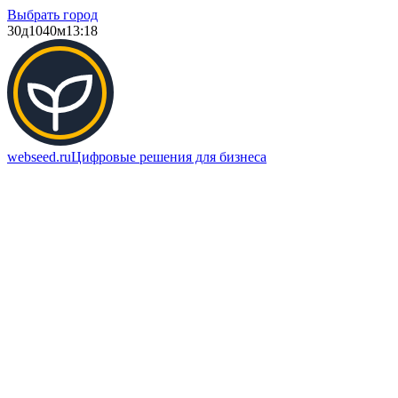
Выбрать город
30д
1040м
13:18
webseed.ru
Цифровые решения для бизнеса