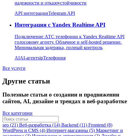
надежности и отказоустойчивости
API интеграции
Telegram API
Интеграция с Yandex Realtime API
Подключение АТС телефонии к Yandex Realtime API
голосовому агенту. Облачное и self-hosted решение.
Минимальная задержка, полный контроль
AI
AI-агент
sip
Телефония
Все услуги
Другие статьи
Полезные статьи о создании и продвижении
сайтов, AI, дизайне и трендах в веб-разработке
Все категории
seo (21)
Веб-разработка (14)
Backend (11)
Frontend (8)
WordPress и CMS (4)
Интернет-магазины (5)
Маркетинг и
аналитика (3)
Интеграции и автоматизация (2)
Дизайн и