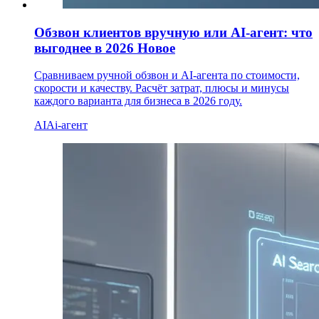
Обзвон клиентов вручную или AI-агент: что
выгоднее в 2026
Новое
Сравниваем ручной обзвон и AI-агента по стоимости,
скорости и качеству. Расчёт затрат, плюсы и минусы
каждого варианта для бизнеса в 2026 году.
AI
Ai-агент