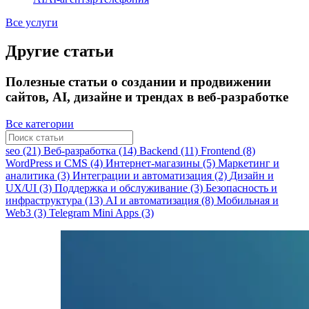
Все услуги
Другие статьи
Полезные статьи о создании и продвижении
сайтов, AI, дизайне и трендах в веб-разработке
Все категории
seo (21)
Веб-разработка (14)
Backend (11)
Frontend (8)
WordPress и CMS (4)
Интернет-магазины (5)
Маркетинг и
аналитика (3)
Интеграции и автоматизация (2)
Дизайн и
UX/UI (3)
Поддержка и обслуживание (3)
Безопасность и
инфраструктура (13)
AI и автоматизация (8)
Мобильная и
Web3 (3)
Telegram Mini Apps (3)