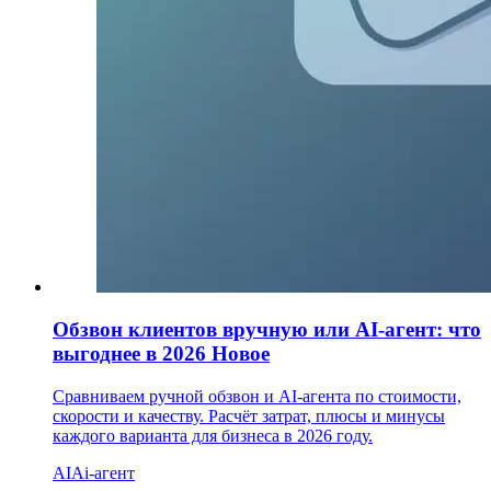
Обзвон клиентов вручную или AI-агент: что
выгоднее в 2026
Новое
Сравниваем ручной обзвон и AI-агента по стоимости,
скорости и качеству. Расчёт затрат, плюсы и минусы
каждого варианта для бизнеса в 2026 году.
AI
Ai-агент