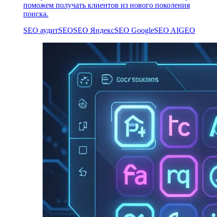
поможем получать клиентов из нового поколения
поиска.
SEO аудит
SEO
SEO Яндекс
SEO Google
SEO AI
GEO