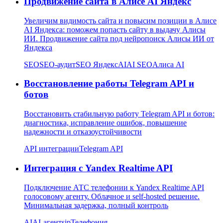
Продвижение сайта в Алисе AI Яндекс
Увеличим видимость сайта и повысим позиции в Алисе
AI Яндекса: поможем попасть сайту в выдачу Алисы
ИИ. Продвижение сайта под нейропоиск Алисы ИИ от
Яндекса
SEO
SEO-аудит
SEO Яндекс
AI
AI SEO
Алиса AI
Восстановление работы Telegram API и
ботов
Восстановить стабильную работу Telegram API и ботов:
диагностика, исправление ошибок, повышение
надежности и отказоустойчивости
API интеграции
Telegram API
Интеграция с Yandex Realtime API
Подключение АТС телефонии к Yandex Realtime API
голосовому агенту. Облачное и self-hosted решение.
Минимальная задержка, полный контроль
AI
AI-агент
sip
Телефония