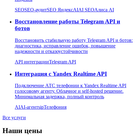
SEO
SEO-аудит
SEO Яндекс
AI
AI SEO
Алиса AI
Восстановление работы Telegram API и
ботов
Восстановить стабильную работу Telegram API и ботов:
диагностика, исправление ошибок, повышение
надежности и отказоустойчивости
API интеграции
Telegram API
Интеграция с Yandex Realtime API
Подключение АТС телефонии к Yandex Realtime API
голосовому агенту. Облачное и self-hosted решение.
Минимальная задержка, полный контроль
AI
AI-агент
sip
Телефония
Все услуги
Наши цены