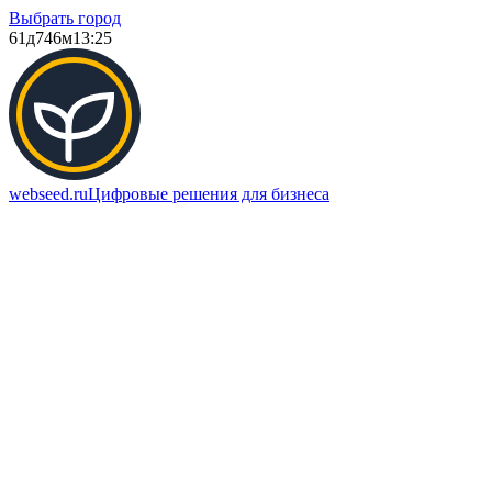
Выбрать город
61д
746м
13:25
webseed.ru
Цифровые решения для бизнеса