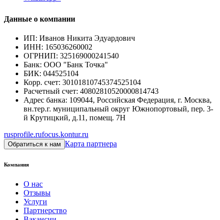
Данные о компании
ИП
:
Иванов Никита Эдуардович
ИНН
:
165036260002
ОГРНИП
:
325169000241540
Банк
:
ООО "Банк Точка"
БИК
:
044525104
Корр. счет
:
30101810745374525104
Расчетный счет
:
40802810520000814743
Адрес банка
:
109044, Российская Федерация, г. Москва,
вн.тер.г. муниципальный округ Южнопортовый, пер. 3-
й Крутицкий, д.11, помещ. 7Н
rusprofile.ru
focus.kontur.ru
Карта партнера
Обратиться к нам
Компания
О нас
Отзывы
Услуги
Партнерство
Вакансии