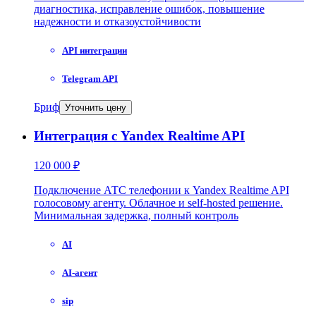
диагностика, исправление ошибок, повышение
надежности и отказоустойчивости
API интеграции
Telegram API
Бриф
Уточнить цену
Интеграция с Yandex Realtime API
120 000 ₽
Подключение АТС телефонии к Yandex Realtime API
голосовому агенту. Облачное и self-hosted решение.
Минимальная задержка, полный контроль
AI
AI-агент
sip