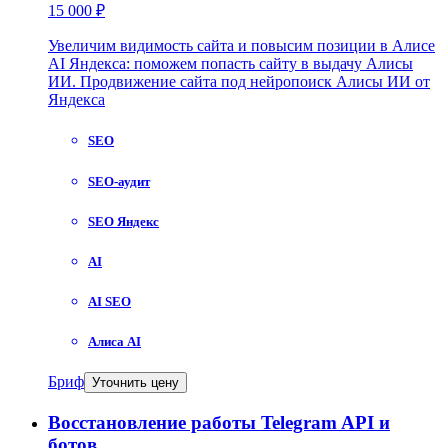
15 000 ₽
Увеличим видимость сайта и повысим позиции в Алисе
AI Яндекса: поможем попасть сайту в выдачу Алисы
ИИ. Продвижение сайта под нейропоиск Алисы ИИ от
Яндекса
SEO
SEO-аудит
SEO Яндекс
AI
AI SEO
Алиса AI
Бриф
Уточнить цену
Восстановление работы Telegram API и
ботов