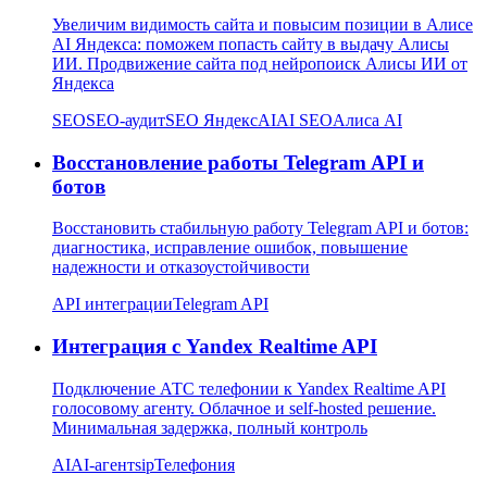
Увеличим видимость сайта и повысим позиции в Алисе
AI Яндекса: поможем попасть сайту в выдачу Алисы
ИИ. Продвижение сайта под нейропоиск Алисы ИИ от
Яндекса
SEO
SEO-аудит
SEO Яндекс
AI
AI SEO
Алиса AI
Восстановление работы Telegram API и
ботов
Восстановить стабильную работу Telegram API и ботов:
диагностика, исправление ошибок, повышение
надежности и отказоустойчивости
API интеграции
Telegram API
Интеграция с Yandex Realtime API
Подключение АТС телефонии к Yandex Realtime API
голосовому агенту. Облачное и self-hosted решение.
Минимальная задержка, полный контроль
AI
AI-агент
sip
Телефония