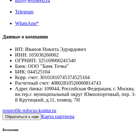
info@webseed.ru
Telegram
WhatsApp*
Данные о компании
ИП
:
Иванов Никита Эдуардович
ИНН
:
165036260002
ОГРНИП
:
325169000241540
Банк
:
ООО "Банк Точка"
БИК
:
044525104
Корр. счет
:
30101810745374525104
Расчетный счет
:
40802810520000814743
Адрес банка
:
109044, Российская Федерация, г. Москва,
вн.тер.г. муниципальный округ Южнопортовый, пер. 3-
й Крутицкий, д.11, помещ. 7Н
rusprofile.ru
focus.kontur.ru
Карта партнера
Обратиться к нам
Компания